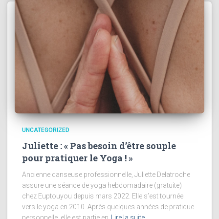
UNCATEGORIZED
Juliette : « Pas besoin d’être souple
pour pratiquer le Yoga ! »
Ancienne danseuse professionnelle, Juliette Delatroche
assure une séance de yoga hebdomadaire (gratuite)
chez Euptouyou depuis mars 2022. Elle s’est tournée
vers le yoga en 2010. Après quelques années de pratique
personnelle, elle est partie en
Lire la suite