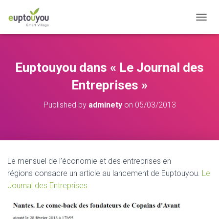
OUVRI
Euptouyou dans « Le Journal des
Entreprises »
Published by
adminety
on
05/03/2013
Le mensuel de l’économie et des entreprises en
régions consacre un article au lancement de Euptouyou.
Le
Journal des Entreprises