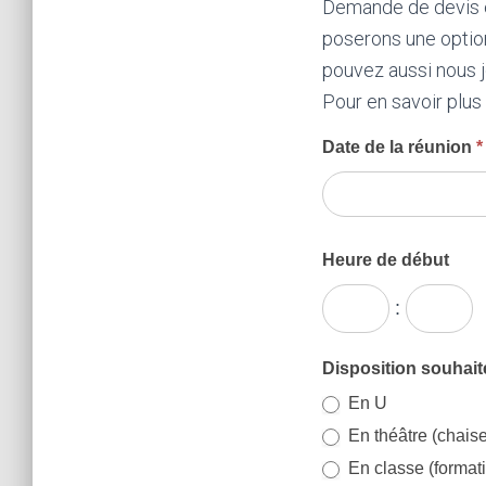
Demande de devis en
poserons une option
pouvez aussi nous 
Pour en savoir plus 
Réservation
Date de la réunion
*
Salle
Heure de début
:
Disposition souhaité
En U
En théâtre (chaise
En classe (format