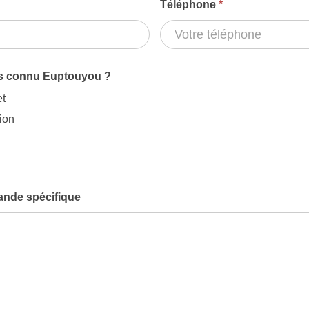
Téléphone
*
s connu Euptouyou ?
et
ion
nde spécifique