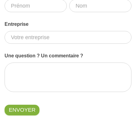
visite
Prénom
Prénom
Nom
Nom
des
ruches
Entreprise
Euptouyou
Une question ? Un commentaire ?
ENVOYER