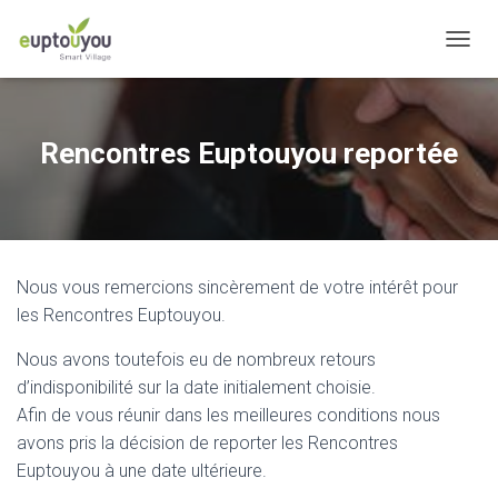
OUVRI
Rencontres Euptouyou reportée
Nous vous remercions sincèrement de votre intérêt pour
les Rencontres Euptouyou.
Nous avons toutefois eu de nombreux retours
d’indisponibilité sur la date initialement choisie.
Afin de vous réunir dans les meilleures conditions nous
avons pris la décision de reporter les Rencontres
Euptouyou à une date ultérieure.