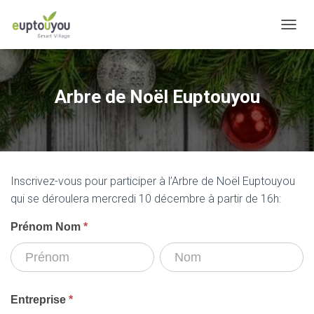
OUVRI
Arbre de Noël Euptouyou
Inscrivez-vous pour participer à l’Arbre de Noël Euptouyou
qui se déroulera mercredi 10 décembre à partir de 16h:
Inscription
Prénom Nom
*
Noël
Prénom
Prénom
Nom
Nom
Euptouyou
Entreprise
*