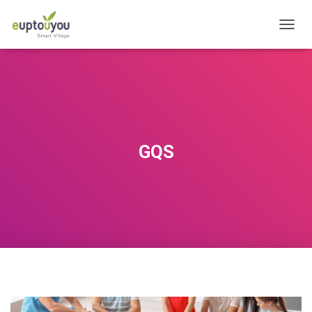
OUVRI
GQS