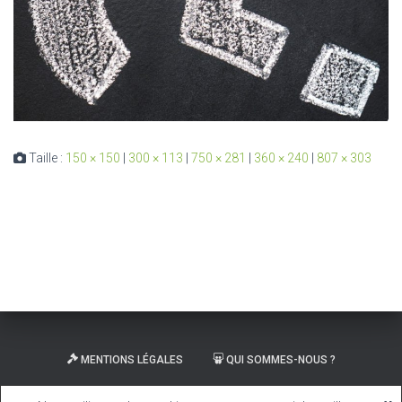
Taille :
150 × 150
|
300 × 113
|
750 × 281
|
360 × 240
|
807 × 303
MENTIONS LÉGALES
QUI SOMMES-NOUS ?