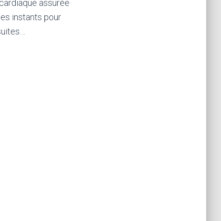
e cardiaque assurée
es instants pour
suites…