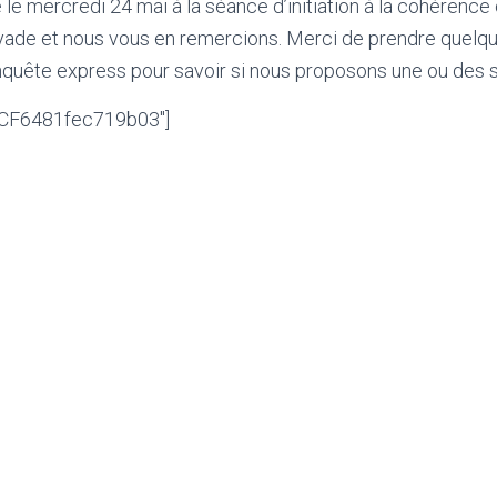
 le mercredi 24 mai à la séance d’initiation à la cohérenc
yade et nous vous en remercions. Merci de prendre quelqu
nquête express pour savoir si nous proposons une ou des 
 »CF6481fec719b03″]