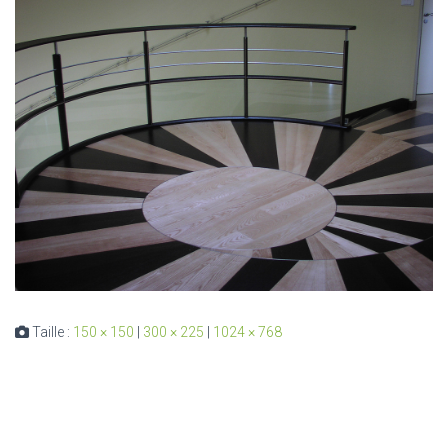
Taille :
150 × 150
|
300 × 225
|
1024 × 768