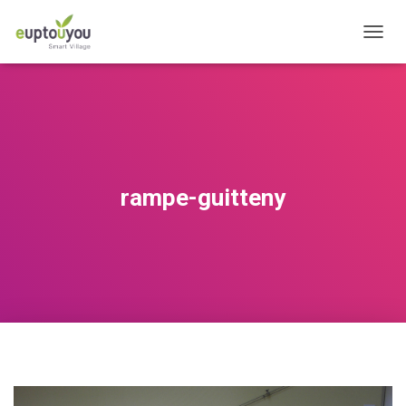
OUVRI
rampe-guitteny