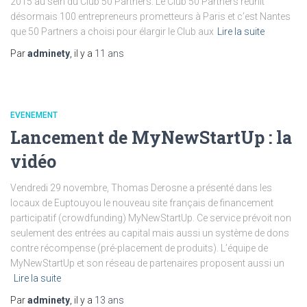
2015 au sein du Club 50 Partners. Le Club 50 Partners réunit
désormais 100 entrepreneurs prometteurs à Paris et c’est Nantes
que 50 Partners a choisi pour élargir le Club aux
Lire la suite
Par
adminety
, il y a
11 ans
EVENEMENT
Lancement de MyNewStartUp : la
vidéo
Vendredi 29 novembre, Thomas Derosne a présenté dans les
locaux de Euptouyou le nouveau site français de financement
participatif (crowdfunding) MyNewStartUp. Ce service prévoit non
seulement des entrées au capital mais aussi un système de dons
contre récompense (pré-placement de produits). L’équipe de
MyNewStartUp et son réseau de partenaires proposent aussi un
Lire la suite
Par
adminety
, il y a
13 ans